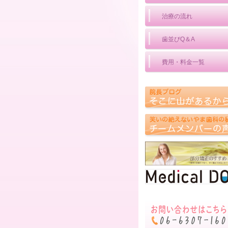
治療の流れ
歯並びQ＆A
費用・料金一覧