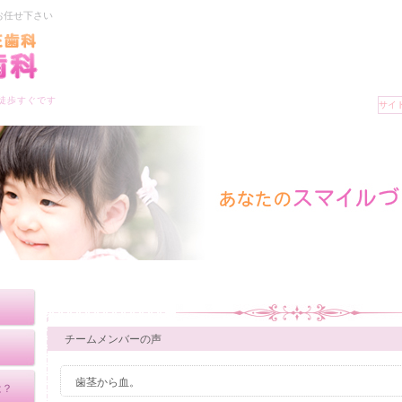
お任せ下さい
徒歩すぐです
チームメンバーの声
歯茎から血。
は？