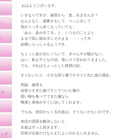
おはようございます。
いきなりですが、歯茎から「血」出ませんか？
なんとなく、歯磨きをして、ぺっと出して
人）
泡がうっすら赤くなっていても、
「あら、血が出てる」と、いつものことよと
児）
まるで気に留めずにそのまま・・・って方、
結構いらっしゃるようです。
ちょっと血が出たくらいで、ぎゃんすか騒がない。
はい。私も子どもの頃、母にそう言われてきました。
でも、それはちょっとした怪我の話。
すりむいたり、小さな切り傷でチロリと出た血の場合。
勿論、歯茎も、
頑張りすぎた歯ブラシでついた傷や、
ング
固い物を食べてできた傷なら
唾液と身体がすぐに治してくれます。
でもね、炎症からくる出血は、そうもいかないのです。
炎症の原因を解決しないと、
出血はずっと続きます。
症状が出血だけならまだよいのかもしれません。
ニング