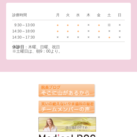
診療時間
月
火
水
木
金
土
日
9:30～13:00
●
●
●
×
●
※
×
14:30～18:00
●
●
●
×
●
×
×
14:30～17:30
×
×
×
×
×
●
×
休診日
：木曜、日曜、祝日
※土曜日は、朝9：00より。