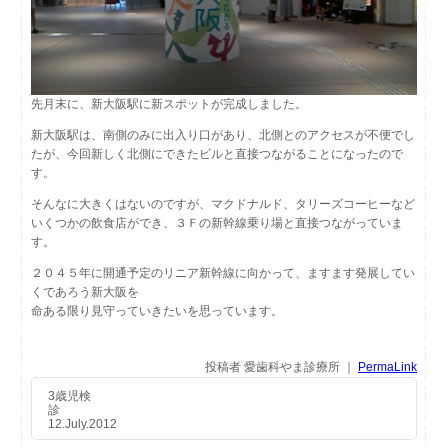
先月末に、新大阪駅に新スポットが完成しました。
新大阪駅は、南側のみに出入り口があり、北側とのアクセスが不便でし
たが、今回新しく北側にできたビルと直接つながることになったので
す。
そんなに大きくはないのですが、マクドナルド、タリーズコーヒーなど
いくつかの飲食店ができ、３Ｆの新幹線乗り場と直接つながっていま
す。
２０４５年に開通予定のリニア新幹線に向かって、ますます発展してい
くであろう新大阪を
命ある限り見守っていきたいを思っています。
投稿者 愛歯科やま診療所 ｜
PermaLink
3歳児検
診
12.July.2012