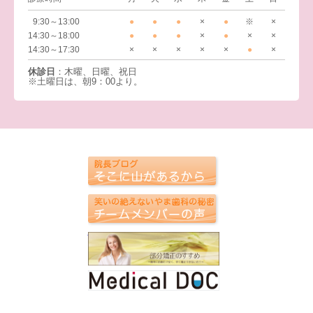
9:30～13:00
●
●
●
×
●
※
×
14:30～18:00
●
●
●
×
●
×
×
14:30～17:30
×
×
×
×
×
●
×
休診日
：木曜、日曜、祝日
※土曜日は、朝9：00より。