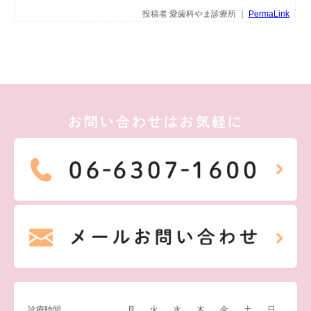
投稿者 愛歯科やま診療所 ｜
PermaLink
お問い合わせはお気軽に
診療時間
月
火
水
木
金
土
日